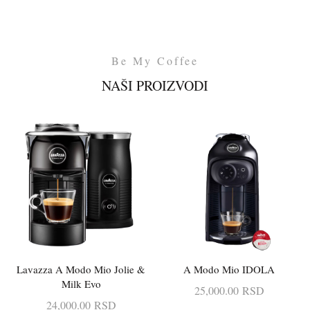
Be My Coffee
NAŠI PROIZVODI
Lavazza A Modo Mio Jolie &
A Modo Mio IDOLA
DODAJ U KORPU
DODAJ U KORPU
Milk Evo
25,000.00
RSD
24,000.00
RSD