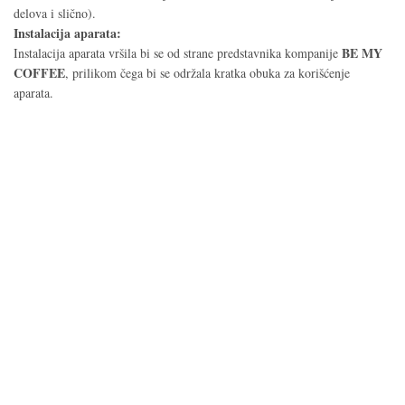
delova i slično).
Instalacija aparata:
BE MY
Instalacija aparata vršila bi se od strane predstavnika kompanije
COFFEE
, prilikom čega bi se održala kratka obuka za korišćenje
aparata.
GO TO SHOP