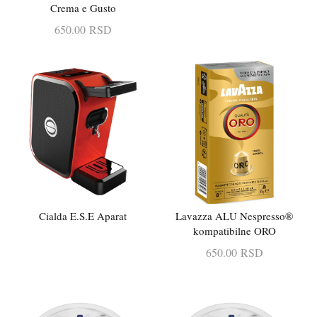
Crema e Gusto
650.00
RSD
Cialda E.S.E Aparat
Lavazza ALU Nespresso®
PROČITAJTE JOŠ
DODAJ U KORPU
kompatibilne ORO
650.00
RSD