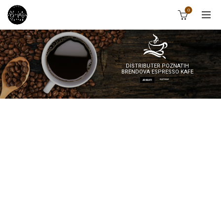
0
DISTRIBUTER POZNATIH
BRENDOVA ESPRESSO KAFE
KAPSULE
APARATI