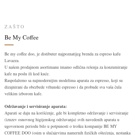
ZAŠTO
Be My Coffee
Be my coffee doo, je distibuter najpoznatijeg brenda za espreso kafu
Lavazza.
U našem prodajnom asortimanu imamo odlična rešenja za konzumiranje
kafe na poslu ili kod kuće.
Raspolažemo sa najmodernijim modelima aparata za espresso, koji su
dizajnirani da obezbede vrhunski espresso i da probude sva vaša čula
velikim izborom kafe.
Održavanje i servisiranje aparata:
Aparati se daju na korišćenje, gde bi kompletno održavanje i servisiranje
(izuzev osnovnog higijenskog održavanja) svih navedenih aparata u
ugovornom periodu bilo u potpunosti o trošku kompanije BE MY
COFFEE DOO (osim u slučajevima namernih fizičkih oštećenja, nestanka