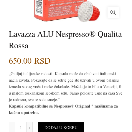
Lavazza ALU Nespresso® Qualita
Rossa
650.00
RSD
„Gutljaj italijanske radosti. Kapsula može da obuhvati italijanski
način života. Pokušajte da se setite gde ste uživali u ovom balansu
između suvog voća i meke čokolade. Možda je to bilo u Veneciji, ili
u malom toskanskom seoskom selu. Samo položite usne na čaša Sve
je radosno, sve se sada smeje.“
Kapsule kompatibilne sa Nespresso® Original * mašinama za
kućnu upotrebu.
Lavazza ALU Nespresso® Qualita Rossa količina
DODAJ U KORPU