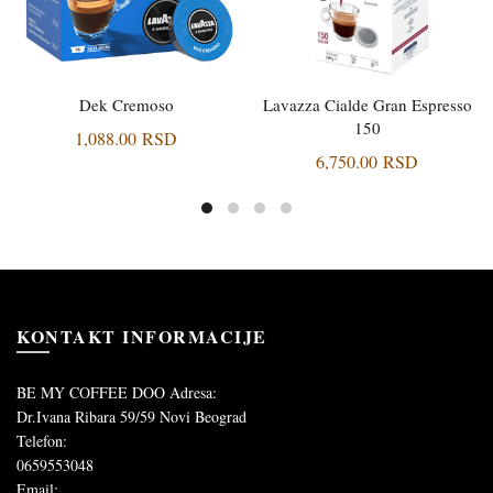
Dek Cremoso
Lavazza Cialde Gran Espresso
DODAJ U KORPU
DODAJ U KORPU
150
1,088.00
RSD
6,750.00
RSD
KONTAKT INFORMACIJE
BE MY COFFEE DOO
Adresa:
Dr.Ivana Ribara 59/59
Novi Beograd
Telefon:
0659553048
Email: