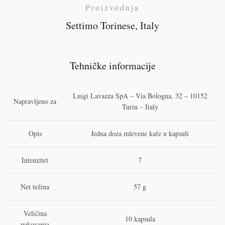
Proizvodnja
Settimo Torinese, Italy
Tehničke informacije
Luigi Lavazza SpA – Via Bologna, 32 – 10152
Napravljeno za
Turin – Italy
Opis
Jedna doza mlevene kafe u kapsuli
Intenzitet
7
Net težina
57 g
Veličina
10 kapsula
pakovanja