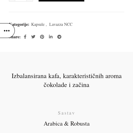
Kategorije:
Kapsule
,
Lavazza NCC
Share
Izbalansirana kafa, karakterističnih aroma
čokolade i začina
Sastav
Arabica & Robusta